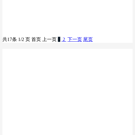
ASWSZ/奥斯威 扭丝碗型钢丝轮SW-4 4寸 100mm
ASWSZ/奥斯威 防坠网 620mm×460mm×380mm 不锈钢304
共
17
条 1/2 页
首页
上一页
1
2
下一页
尾页
关于我们
新闻资讯
产品中心
联系我们
微信扫码联系我们
工作时间: 周一至周五