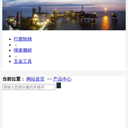
打磨除锈
-
绳索捆材
-
五金工具
当前位置：
网站首页
>>
产品中心