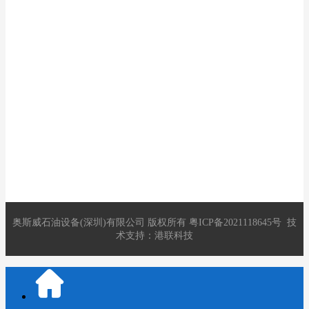
9:00-18:00
联系人：叶经理
手机：199 2444 3667
电话：0755-88271227
邮件：2891821280@qq.com
地址：深圳市龙华区观澜街道库坑社区库坑同富裕工业区13号C
栋
奥斯威石油设备(深圳)有限公司
版权所有
粤ICP备2021118645号
技
术支持：
港联科技