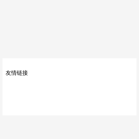
ASWSZ/奥斯威 防坠网 1450mm x 280mm x 250mm 不锈钢304
ASWSZ/奥斯威 防坠网 620mm×460mm×380mm 不锈钢304
友情链接