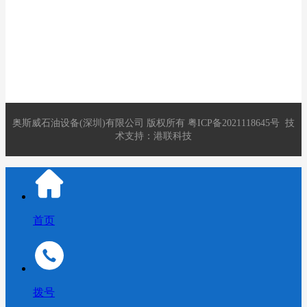
邮件：2891821280@qq.com
地址：深圳市龙华区观澜街道库坑社区库坑同富裕工业区13号C
栋
奥斯威石油设备(深圳)有限公司
版权所有
粤ICP备2021118645号
技
术支持：
港联科技
首页
拨号